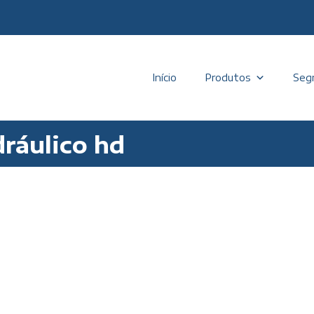
Início
Produtos
Seg
dráulico hd