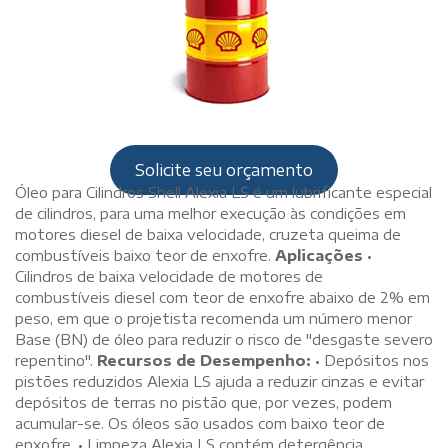
Solicite seu orçamento
Óleo para Cilindros Shell Alexia LS é um lubrificante especial
de cilindros, para uma melhor execução às condições em
motores diesel de baixa velocidade, cruzeta queima de
combustíveis baixo teor de enxofre.
Aplicações
•
Cilindros de baixa velocidade de motores de
combustíveis diesel com teor de enxofre abaixo de 2% em
peso, em que o projetista recomenda um número menor
Base (BN) de óleo para reduzir o risco de "desgaste severo
repentino".
Recursos de Desempenho:
• Depósitos nos
pistões reduzidos Alexia LS ajuda a reduzir cinzas e evitar
depósitos de terras no pistão que, por vezes, podem
acumular-se. Os óleos são usados ​​com baixo teor de
enxofre.
• Limpeza Alexia LS contém detergência