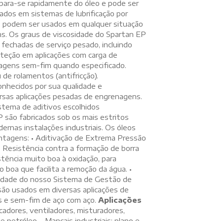
para-se rapidamente do óleo e pode ser
ados em sistemas de lubrificação por
EP podem ser usados em qualquer situação
ns. Os graus de viscosidade do Spartan EP
 fechadas de serviço pesado, incluindo
roteção em aplicações com carga de
agens sem-fim quando especificado.
de rolamentos (antifricção).
nhecidos por sua qualidade e
ersas aplicações pesadas de engrenagens.
istema de aditivos escolhidos
P são fabricados sob os mais estritos
ernas instalações industriais. Os óleos
tagens: • Aditivação de Extrema Pressão
 Resistência contra a formação de borra
ência muito boa à oxidação, para
o boa que facilita a remoção da água. •
lidade do nosso Sistema de Gestão de
ão usados em diversas aplicações de
as e sem-fim de aço com aço.
Aplicações
adores, ventiladores, misturadores,
petróleo. • Mancais industriais: plano e