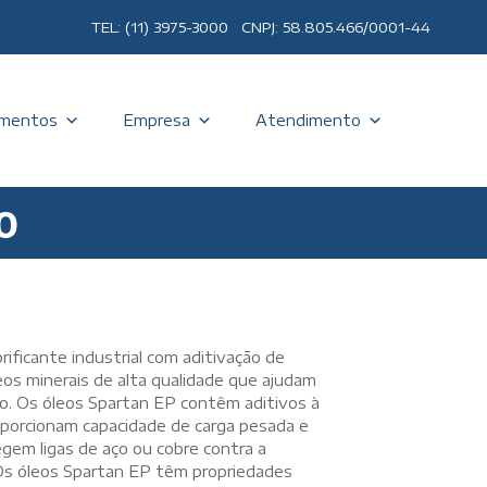
TEL: (11) 3975-3000 CNPJ: 58.805.466/0001-44
mentos
Empresa
Atendimento
0
ficante industrial com aditivação de
os minerais de alta qualidade que ajudam
leo. Os óleos Spartan EP contêm aditivos à
oporcionam capacidade de carga pesada e
gem ligas de aço ou cobre contra a
Os óleos Spartan EP têm propriedades