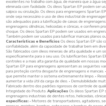
excelentes no trabalho com água, de maneira que a água se
eliminada com facilidade. Os óleos Spartan EP podem ser us
salpico ou circulação. Os óleos para engrenagens Spartan 
onde seja necessário o uso de óleo industrial de engrenage
são adequados para a lubrificação de caixas de engrenagens
engrenagens cilíndricas, helicoidais e cônicas, e conferem p
choque. Os óleos Spartan EP podem ser usados em engren
Também podem ser usados para lubrificar mancais planos ou 
Características e Benefícios
Os óleos Spartan EP são co
confiabilidade, além da capacidade de trabalhar bem em div
São fabricados com óleos minerais de alta qualidade e um s
especificamente para o seu uso. Os lubrificantes Spartan E
controles e a mais alta garantia de qualidade em nossas mod
Spartan EP para engrenagens apresentam as seguintes van
para proteção contra desgaste de engrenagens e mancais. •
que permite manter o sistema extremamente limpo. • Resist
aumentar a vida útil da carga de óleo. • Demulsibilidade muit
Fabricado dentro dos padrões rigorosos de controle de qua
Integridade do Produto.
Aplicações
Os óleos Spartan EP s
engrenagens industriais de dentes retos, helicoidais, cônic
específicas:
• Motores de transportadores, agitadores, sec
prensas, moinhos, bombas, extrusoras e bombas de poços de 