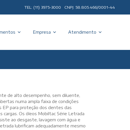
TEL: (11) 3975-3000 CNPJ: 58.805.466/0001-44
mentos
Empresa
Atendimento
ante de alto desempenho, sem diluente,
abertas numa ampla faixa de condições
s EP para proteção dos dentes das
s cargas. Os óleos Mobiltac Série Letrada
esiste ao desgaste, lavagem com água e
 Letrada lubrificam adequadamente mesmo