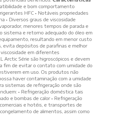
patibilidade e bom comportamento
frigerantes HFC • Notáveis propriedades
ina • Diversos graus de viscosidade
evaporador, menores tempos de parada e
do sistema e retorno adequado do óleo em
 equipamento, resultando em menor custo
 evita depósitos de parafinas e melhor
e viscosidade em diferentes
L Arctic Série são higroscópicos e devem
a fim de evitar o contato com umidade do
estiverem em uso. Os produtos não
e possa haver contaminação com a umidade
ra sistemas de refrigeração onde são
 incluem: • Refrigeração doméstica tais
nado e bombas de calor • Refrigeração
 comerciais e hotéis, e transportes de
o e congelamento de alimentos, assim como