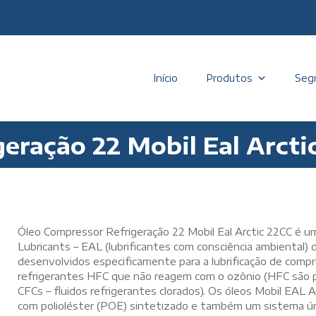
Início
Produtos
Seg
eração 22 Mobil Eal Arcti
Óleo Compressor Refrigeração 22 Mobil Eal Arctic 22CC é
Lubricants – EAL (lubrificantes com consciência ambiental
desenvolvidos especificamente para a lubrificação de comp
refrigerantes HFC que não reagem com o ozônio (HFC são p
CFCs – fluidos refrigerantes clorados). Os óleos Mobil EAL 
com polioléster (POE) sintetizado e também um sistema ún