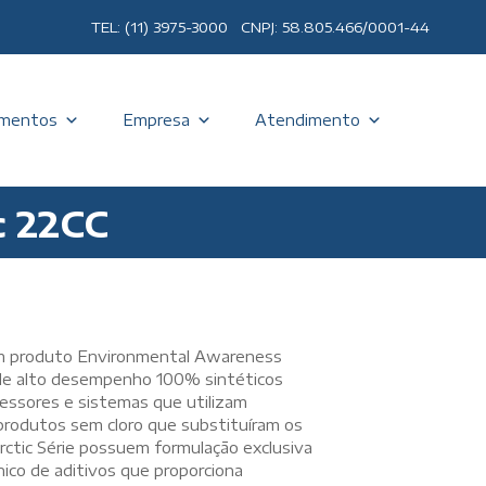
TEL: (11) 3975-3000 CNPJ: 58.805.466/0001-44
mentos
Empresa
Atendimento
c 22CC
 um produto Environmental Awareness
) de alto desempenho 100% sintéticos
ressores e sistemas que utilizam
rodutos sem cloro que substituíram os
Arctic Série possuem formulação exclusiva
ico de aditivos que proporciona