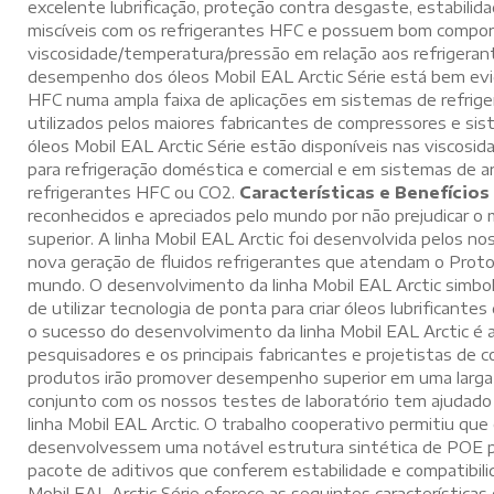
excelente lubrificação, proteção contra desgaste, estabilidade
miscíveis com os refrigerantes HFC e possuem bom comp
viscosidade/temperatura/pressão em relação aos refrigera
desempenho dos óleos Mobil EAL Arctic Série está bem evi
HFC numa ampla faixa de aplicações em sistemas de refrige
utilizados pelos maiores fabricantes de compressores e si
óleos Mobil EAL Arctic Série estão disponíveis nas viscos
para refrigeração doméstica e comercial e em sistemas de a
refrigerantes HFC ou CO2.
Características e Benefícios
reconhecidos e apreciados pelo mundo por não prejudicar 
superior. A linha Mobil EAL Arctic foi desenvolvida pelos 
nova geração de fluidos refrigerantes que atendam o Proto
mundo. O desenvolvimento da linha Mobil EAL Arctic simb
de utilizar tecnologia de ponta para criar óleos lubrificantes
o sucesso do desenvolvimento da linha Mobil EAL Arctic é 
pesquisadores e os principais fabricantes e projetistas de
produtos irão promover desempenho superior em uma larga 
conjunto com os nossos testes de laboratório tem ajudado
linha Mobil EAL Arctic. O trabalho cooperativo permitiu qu
desenvolvessem uma notável estrutura sintética de POE pa
pacote de aditivos que conferem estabilidade e compatibilid
Mobil EAL Arctic Série oferece as seguintes características 