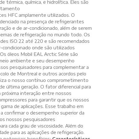
 térmica, química, e hidrolítica. Eles são
ortamento
ntes HFC amplamente utilizados. O
denciado na presença de refrigerantes
ração e de ar-condicionado, além de serem
stemas de refrigeração no mundo todo. Os
idades ISO 22 até 220 e são recomendados
r-condicionado onde são utilizados
Os óleos Mobil EAL Arctic Série são
o meio ambiente e seu desempenho
nossos pesquisadores para complementar a
colo de Montreal e outros acordos pelo
oliza o nosso contínuo comprometimento
 de última geração. O fator diferencial para
a próxima interação entre nossos
 compressores para garantir que os nossos
gama de aplicações. Esse trabalho em
 a confirmar o desempenho superior da
e os nossos pesquisadores
ra cada grau de viscosidade. Além do
ade para as aplicações de refrigeração.
e potenciais benefícios:
Características