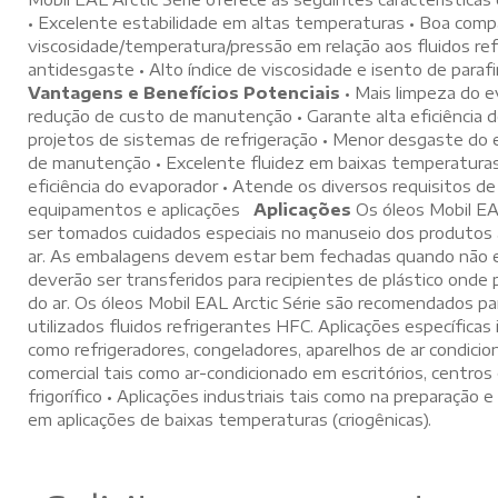
• Excelente estabilidade em altas temperaturas • Boa com
viscosidade/temperatura/pressão em relação aos fluidos re
antidesgaste • Alto índice de viscosidade e isento de paraf
Vantagens e Benefícios Potenciais
• Mais limpeza do 
redução de custo de manutenção • Garante alta eficiência 
projetos de sistemas de refrigeração • Menor desgaste do
de manutenção • Excelente fluidez em baixas temperaturas,
eficiência do evaporador • Atende os diversos requisitos d
equipamentos e aplicações
Aplicações
Os óleos Mobil EA
ser tomados cuidados especiais no manuseio dos produtos 
ar. As embalagens devem estar bem fechadas quando não 
deverão ser transferidos para recipientes de plástico ond
do ar. Os óleos Mobil EAL Arctic Série são recomendados pa
utilizados fluidos refrigerantes HFC. Aplicações específicas
como refrigeradores, congeladores, aparelhos de ar condicio
comercial tais como ar-condicionado em escritórios, centros
frigorífico • Aplicações industriais tais como na preparaçã
em aplicações de baixas temperaturas (criogênicas).