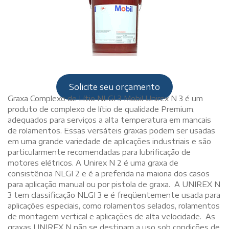
Solicite seu orçamento
Graxa Complexo de Lítio NLGI 3 Mobil Unirex N 3 é um
produto de complexo de lítio de qualidade Premium,
adequados para serviços a alta temperatura em mancais
de rolamentos. Essas versáteis graxas podem ser usadas
em uma grande variedade de aplicações industriais e são
particularmente recomendadas para lubrificação de
motores elétricos. A Unirex N 2 é uma graxa de
consistência NLGI 2 e é a preferida na maioria dos casos
para aplicação manual ou por pistola de graxa. A UNIREX N
3 tem classificação NLGI 3 e é freqüentemente usada para
aplicações especiais, como rolamentos selados, rolamentos
de montagem vertical e aplicações de alta velocidade. As
graxas UNIREX N não se destinam a uso sob condições de