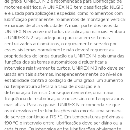
de graxa. UNIREX N 2 é recomendada para lubrificação de
motores elétricos. A UNIREX N 3 tem classificação NLGI 3
e é usada para aplicações especiais, como rolamentos com
lubrificação permanente, rolamentos de montagem vertical
e mancais de alta velocidade. A maior parte dos usos da
UNIREX N envolve métodos de aplicação manuais. Embora
a UNIREX N 2 seja adequada para uso em sistemas
centralizados automáticos, o equipamento servido por
esses sistemas normalmente não deverá requerer as
propriedades de longa duração da UNIREX N, pois uma das
funções dos sistemas automáticos é relubrificar a
intervalos relativamente curtos. UNIREX N 3 não deve ser
usada em tais sistemas. Independentemente do nível de
estabilidade contra a oxidação de uma graxa, um aumento
na temperatura afetará a taxa de oxidação e a
deterioração térmica. Consequentemente, uma maior
freqüência de relubrificação é necessária em temperaturas
mais altas. Para as graxas UNIREX N, recomenda-se que
os intervalos entre lubrificações não exceda uma semana
de serviço contínuo a 175 °C. Em temperaturas próximas a
190 °C, o intervalo entre lubrificações deve ser diário ou a
cada turno. Os intervalos entre lubrificações obviamente