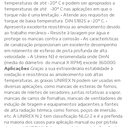
temperaturas de até -20° C e podem ser apropriados a
temperaturas de até -30° C nas aplicações em que o
torque não é uma limitação. • Atende aos requisitos de
torque de baixa temperatura DIN 51825 a -20° C. •
Apresenta excelente resistência ao amolecimento devido
ao trabalho mecânico • Resiste à lavagem por água e
protege os mancais contra a corrosão • As características
de canalização proporcionam um excelente desempenho
em rolamento de esferas de pista profunda de alta
velocidade. • A Unirex N3 é recomendada onde DmN
(media do diâmetro do mancal X RPM) excede 360.000.
Aplicações
Graças a sua extraordinária estabilidade à
oxidação e resistência ao amolecimento sob altas
temperaturas, as graxas UNIREX N podem ser usadas em
diversas aplicações, como mancais de esteiras de fornos,
mancais de roletes de secadores, juntas rotativas a vapor,
mancais de carros de fornalhas, mancais de ventiladores de
indução de tiragem e equipamentos adjacentes a fontes
de alta radiação térmica, como fornos, poços de imersão,
etc. A UNIREX N 2 tem classificação NLGI 2 e é a preferida
na maioria dos casos para aplicação manual ou por pistola