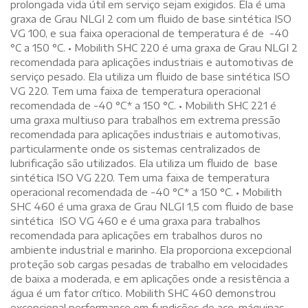
prolongada vida útil em serviço sejam exigidos. Ela é uma
graxa de Grau NLGI 2 com um fluido de base sintética ISO
VG 100, e sua faixa operacional de temperatura é de -40
°C a 150 °C. • Mobilith SHC 220 é uma graxa de Grau NLGI 2
recomendada para aplicações industriais e automotivas de
serviço pesado. Ela utiliza um fluido de base sintética ISO
VG 220. Tem uma faixa de temperatura operacional
recomendada de -40 °C* a 150 °C. • Mobilith SHC 221 é
uma graxa multiuso para trabalhos em extrema pressão
recomendada para aplicações industriais e automotivas,
particularmente onde os sistemas centralizados de
lubrificação são utilizados. Ela utiliza um fluido de base
sintética ISO VG 220. Tem uma faixa de temperatura
operacional recomendada de -40 °C* a 150 °C. • Mobilith
SHC 460 é uma graxa de Grau NLGI 1,5 com fluido de base
sintética ISO VG 460 e é uma graxa para trabalhos
recomendada para aplicações em trabalhos duros no
ambiente industrial e marinho. Ela proporciona excepcional
proteção sob cargas pesadas de trabalho em velocidades
de baixa a moderada, e em aplicações onde a resistência a
água é um fator crítico. Mobilith SHC 460 demonstrou
excepcional performance em fundições de aço, máquinas