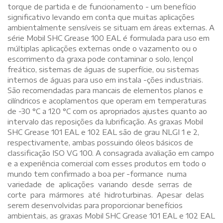
torque de partida e de funcionamento - um benefício
significativo levando em conta que muitas aplicações
ambientalmente sensíveis se situam em áreas externas. A
série Mobil SHC Grease 100 EAL é formulada para uso em
múltiplas aplicações externas onde o vazamento ou o
escorrimento da graxa pode contaminar o solo, lençol
freático, sistemas de águas de superfície, ou sistemas
internos de águas para uso em instala -ções industriais.
São recomendadas para mancais de elementos planos e
cilíndricos e acoplamentos que operam em temperaturas
de -30 °C a 120 °C com os apropriados ajustes quanto ao
intervalo das reposições da lubrificação. As graxas Mobil
SHC Grease 101 EAL e 102 EAL são de grau NLGI 1 e 2,
respectivamente, ambas possuindo óleos básicos de
classificação ISO VG 100. A consagrada avaliação em campo
e a experiência comercial com esses produtos em todo o
mundo tem confirmado a boa per -formance numa
variedade de aplicações variando desde serras de
corte para mármores até hidroturbinas. Apesar delas
serem desenvolvidas para proporcionar benefícios
ambientais, as graxas Mobil SHC Grease 101 EAL e 102 EAL