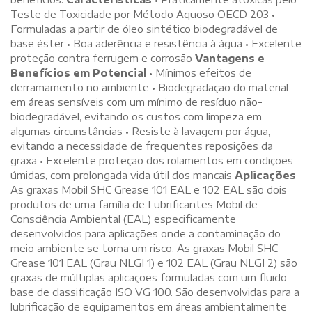
Teste de Toxicidade por Método Aquoso OECD 203 •
Formuladas a partir de óleo sintético biodegradável de
base éster • Boa aderência e resistência à água • Excelente
proteção contra ferrugem e corrosão
Vantagens e
Benefícios em Potencial
• Mínimos efeitos de
derramamento no ambiente • Biodegradação do material
em áreas sensíveis com um mínimo de resíduo não-
biodegradável, evitando os custos com limpeza em
algumas circunstâncias • Resiste à lavagem por água,
evitando a necessidade de frequentes reposições da
graxa • Excelente proteção dos rolamentos em condições
úmidas, com prolongada vida útil dos mancais
Aplicações
As graxas Mobil SHC Grease 101 EAL e 102 EAL são dois
produtos de uma família de Lubrificantes Mobil de
Consciência Ambiental (EAL) especificamente
desenvolvidos para aplicações onde a contaminação do
meio ambiente se torna um risco. As graxas Mobil SHC
Grease 101 EAL (Grau NLGI 1) e 102 EAL (Grau NLGI 2) são
graxas de múltiplas aplicações formuladas com um fluido
base de classificação ISO VG 100. São desenvolvidas para a
lubrificação de equipamentos em áreas ambientalmente