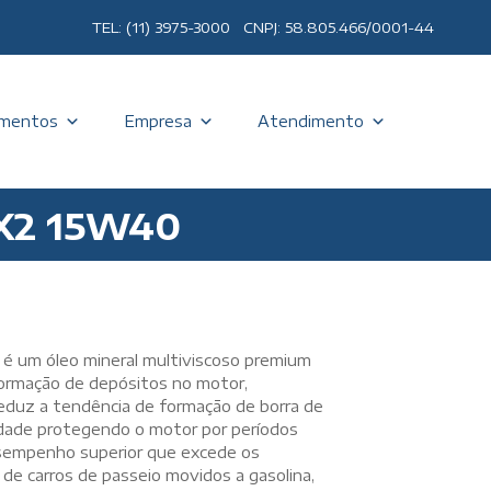
TEL: (11) 3975-3000 CNPJ: 58.805.466/0001-44
mentos
Empresa
Atendimento
 X2 15W40
 um óleo mineral multiviscoso premium
formação de depósitos no motor,
Reduz a tendência de formação de borra de
lidade protegendo o motor por períodos
sempenho superior que excede os
de carros de passeio movidos a gasolina,