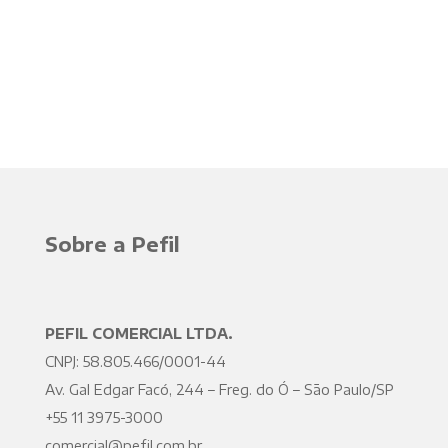
Sobre a Pefil
PEFIL COMERCIAL LTDA.
CNPJ: 58.805.466/0001-44
Av. Gal Edgar Facó, 244 – Freg. do Ó – São Paulo/SP
+55 11 3975-3000
comercial@pefil.com.br