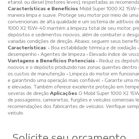
etanol, ou diesel (motores leves), respeitadas as recomenda
Características e Benefícios
Mobil Super 1000 X2 15W-
maneira limpa e suave. Protege seu motor por meio de uma
convencionais de alta qualidade e um sistema de aditivos 
1000 X2 15W-40 mantém a limpeza total de seu motor, pre
depósitos e sedimentos nocivos, além de combater o desga
variadas condições de direção. Abaixo, seguem seus benefíci
Características
: • Boa estabilidade térmica e de oxidação
desempenho • Agentes de limpeza • Elevado índice de visco
Vantagens e Benefícios Potenciais
• Reduz os depósit
nocivos e o depósito produzido nas zonas quentes dentro 
os custos de manutenção • Limpeza do motor em funciona
e garantindo uma operação mais confiável. • Garante uma me
e elevadas. Também oferece excelente proteção em temper
severas de direção
Aplicações
O Mobil Super 1000 X2 15W-
de passageiros, camionetas, furgões e veículos comerciais 
recomendações dos fabricantes de veículos. Verifique semp
veículo.
Solicite seu orçamento