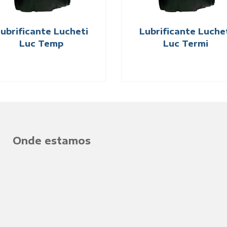
ubrificante Lucheti
Lubrificante Luche
Luc Temp
Luc Termi
Onde estamos