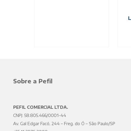
L
Sobre a Pefil
PEFIL COMERCIAL LTDA.
CNPJ: 58.805.466/0001-44
Av. Gal Edgar Facó, 244 – Freg. do Ó – São Paulo/SP