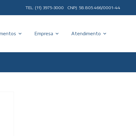
TEL: (11) 3975-3000 CNPJ: 58.805.466/0001-44
mentos
Empresa
Atendimento