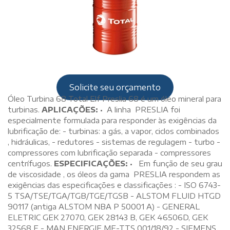
Solicite seu orçamento
Óleo Turbina 68 Total Elf Preslia 68 é um óleo mineral para
turbinas.
APLICAÇÕES:
• A linha PRESLIA foi
especialmente formulada para responder às exigências da
lubrificação de: - turbinas: a gás, a vapor, ciclos combinados
, hidráulicas, - redutores - sistemas de regulagem - turbo -
compressores com lubrificação separada - compressores
centrífugos.
ESPECIFICAÇÕES:
• Em função de seu grau
de viscosidade , os óleos da gama PRESLIA respondem as
exigências das especificações e classificações : - ISO 6743-
5 TSA/TSE/TGA/TGB/TGE/TGSB - ALSTOM FLUID HTGD
90117 (antiga ALSTOM NBA P 50001 A) - GENERAL
ELETRIC GEK 27070, GEK 28143 B, GEK 46506D, GEK
32568 F - MAN ENERGIE ME-TTS 001/18/92 - SIEMENS