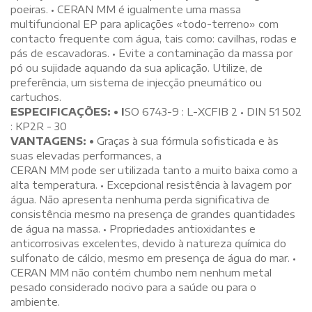
poeiras. • CERAN MM é igualmente uma massa
multifuncional EP para aplicações «todo-terreno» com
contacto frequente com água, tais como: cavilhas, rodas e
pás de escavadoras. • Evite a contaminação da massa por
pó ou sujidade aquando da sua aplicação. Utilize, de
preferência, um sistema de injecção pneumático ou
cartuchos.
ESPECIFICAÇÕES: • I
SO 6743-9 : L-XCFIB 2 • DIN 51 502
: KP2R - 30
VANTAGENS: •
Graças à sua fórmula sofisticada e às
suas elevadas performances, a
CERAN MM pode ser utilizada tanto a muito baixa como a
alta temperatura. • Excepcional resistência à lavagem por
água. Não apresenta nenhuma perda significativa de
consistência mesmo na presença de grandes quantidades
de água na massa. • Propriedades antioxidantes e
anticorrosivas excelentes, devido à natureza química do
sulfonato de cálcio, mesmo em presença de água do mar. •
CERAN MM não contém chumbo nem nenhum metal
pesado considerado nocivo para a saúde ou para o
ambiente.