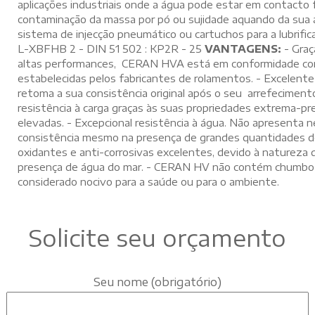
aplicações industriais onde a água pode estar em contacto 
contaminação da massa por pó ou sujidade aquando da sua ap
sistema de injecção pneumático ou cartuchos para a lubrific
L-XBFHB 2 - DIN 51 502 : KP2R - 25
VANTAGENS:
- Graç
altas performances, CERAN HVA está em conformidade com 
estabelecidas pelos fabricantes de rolamentos. - Excelente
retoma a sua consistência original após o seu arrefecimen
resistência à carga graças às suas propriedades extrema-p
elevadas. - Excepcional resistência à água. Não apresenta 
consistência mesmo na presença de grandes quantidades de
oxidantes e anti-corrosivas excelentes, devido à natureza 
presença de água do mar. - CERAN HV não contém chumbo
considerado nocivo para a saúde ou para o ambiente.
Solicite seu orçamento
Seu nome (obrigatório)