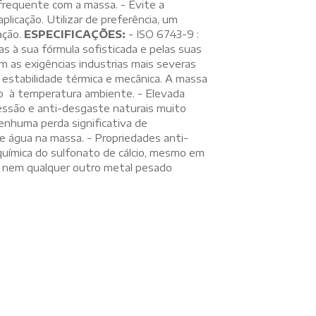
frequente com a massa. - Evite a
licação. Utilizar de preferência, um
ação.
ESPECIFICAÇÕES:
- ISO 6743-9 :
as à sua fórmula sofisticada e pelas suas
as exigências industrias mais severas
 estabilidade térmica e mecânica. A massa
to à temperatura ambiente. - Elevada
ressão e anti-desgaste naturais muito
nenhuma perda significativa de
 água na massa. - Propriedades anti-
química do sulfonato de cálcio, mesmo em
 nem qualquer outro metal pesado