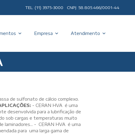
TEL: (11) 3975-3000 CNPJ: 58.805.466/0001-44
mentos
Empresa
Atendimento
A
ssa de sulfonato de cálcio complexo.
APLICAÇÕES:
- CERAN HVA é uma
e desenvolvida para a lubrificação de
do sob cargas e temperaturas muito
s de laminadores... - CERAN HVA é uma
omendada para uma larga gama de