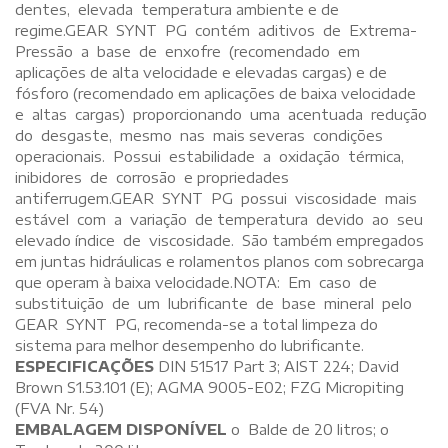
dentes, elevada temperatura ambiente e de
regime.GEAR SYNT PG contém aditivos de Extrema-
Pressão a base de enxofre (recomendado em
aplicações de alta velocidade e elevadas cargas) e de
fósforo (recomendado em aplicações de baixa velocidade
e altas cargas) proporcionando uma acentuada redução
do desgaste, mesmo nas mais severas condições
operacionais. Possui estabilidade a oxidação térmica,
inibidores de corrosão e propriedades
antiferrugem.GEAR SYNT PG possui viscosidade mais
estável com a variação de temperatura devido ao seu
elevado índice de viscosidade. São também empregados
em juntas hidráulicas e rolamentos planos com sobrecarga
que operam à baixa velocidade.NOTA: Em caso de
substituição de um lubrificante de base mineral pelo
GEAR SYNT PG, recomenda-se a total limpeza do
sistema para melhor desempenho do lubrificante.
ESPECIFICAÇÕES
DIN 51517 Part 3; AIST 224; David
Brown S1.53.101 (E); AGMA 9005-E02; FZG Micropiting
(FVA Nr. 54)
EMBALAGEM DISPONÍVEL
o Balde de 20 litros; o