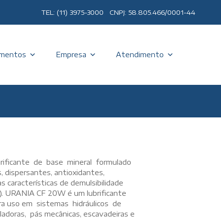
TEL: (11) 3975-3000 CNPJ: 58.805.466/0001-44
mentos
Empresa
Atendimento
ificante de base mineral formulado
 dispersantes, antioxidantes,
 características de demulsibilidade
ua). URANIA CF 20W é um lubrificante
para uso em sistemas hidráulicos de
adoras, pás mecânicas, escavadeiras e