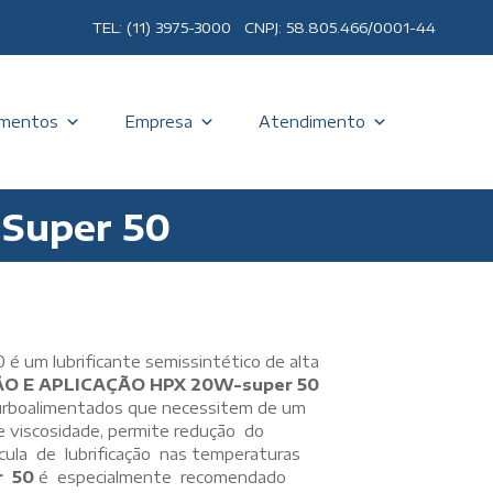
TEL: (11) 3975-3000 CNPJ: 58.805.466/0001-44
mentos
Empresa
Atendimento
Super 50
m lubrificante semissintético de alta
ÃO E APLICAÇÃO
HPX 20W-super 50
turboalimentados que necessitem de um
 de viscosidade, permite redução do
ula de lubrificação nas temperaturas
r 50
é especialmente recomendado