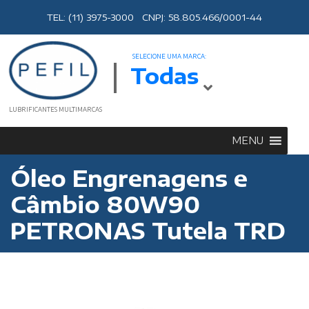
TEL: (11) 3975-3000 CNPJ: 58.805.466/0001-44
SELECIONE UMA MARCA:
Todas
LUBRIFICANTES MULTIMARCAS
MENU
Óleo Engrenagens e
Câmbio 80W90
PETRONAS Tutela TRD