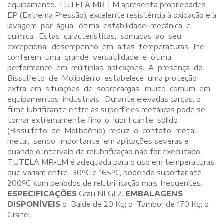
equipamento. TUTELA MR-LM apresenta propriedades
EP (Extrema Pressão), excelente resistência à oxidação e à
lavagem por água, ótima estabilidade mecânica e
química. Estas características, somadas ao seu
excepcional desempenho em altas temperaturas, lhe
conferem uma grande versatilidade e ótima
performance em múltiplas aplicações. A presença do
Bissulfeto de Molibdênio estabelece uma proteção
extra em situações de sobrecargas, muito comum em
equipamentos industriais. Durante elevadas cargas, o
filme lubrificante entre as superfícies metálicas pode se
tornar extremamente fino, o lubrificante sólido
(Bissulfeto de Molibdênio) reduz o contato metal-
metal, sendo importante em aplicações severas e
quando o intervalo de relubrificação não for executado.
TUTELA MR-LM é adequada para o uso em temperaturas
que variam entre -30ºC e 165ºC, podendo suportar até
200ºC, com períodos de relubrificação mais freqüentes.
ESPECIFICAÇÕES
Grau NLGI 2.
EMBALAGENS
DISPONÍVEIS
o Balde de 20 Kg; o Tambor de 170 Kg; o
Granel.