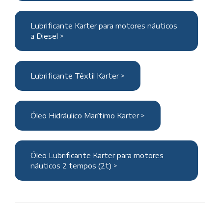
Lubrificante Karter para motores náuticos
a Diesel >
Lubrificante Têxtil Karter >
Óleo Hidráulico Marítimo Karter >
Óleo Lubrificante Karter para motores
náuticos 2 tempos (2t) >