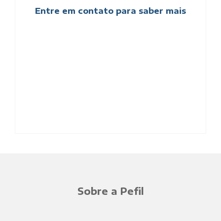
Entre em contato para saber mais
Sobre a Pefil