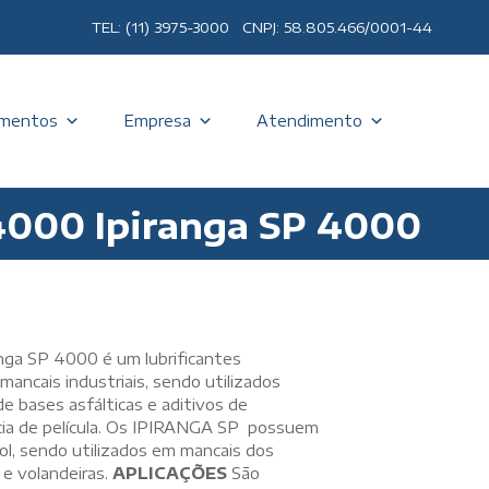
TEL: (11) 3975-3000 CNPJ: 58.805.466/0001-44
mentos
Empresa
Atendimento
4000 Ipiranga SP 4000
nga SP 4000 é um lubrificantes
ancais industriais, sendo utilizados
e bases asfálticas e aditivos de
ncia de película. Os IPIRANGA SP possuem
ool, sendo utilizados em mancais dos
 e volandeiras.
APLICAÇÕES
São