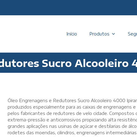
Início
Produtos
Seg
dutores Sucro Alcooleiro 
Óleo Engrenagens e Redutores Sucro Alcooleiro 4000 Ipira
produzidos especialmente para as caixas de engrenagens e m
pelos fabricantes de redutores de velo cidade. Compostos d
extrema-pressão e anticorrosivos propiciando alta resistê
grandes aplicações nas usinas de açúcar e destilarias de álc
rodetes das moendas, cilindros, engrenagens intermediárias