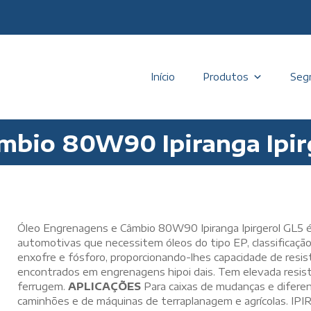
Início
Produtos
Seg
mbio 80W90 Ipiranga Ipir
Óleo Engrenagens e Câmbio 80W90 Ipiranga Ipirgerol GL5 é
automotivas que necessitem óleos do tipo EP, classificaçã
enxofre e fósforo, proporcionando-lhes capacidade de resist
encontrados em engrenagens hipoi dais. Tem elevada resist
ferrugem.
APLICAÇÕES
Para caixas de mudanças e diferenc
caminhões e de máquinas de terraplanagem e agrícolas.