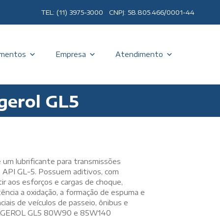
TEL: (11) 3975-3000 CNPJ: 58.805.466/0001-44
mentos
Empresa
Atendimento
gerol GL5
 um lubrificante para transmissões
o API GL-5. Possuem aditivos, com
ir aos esforços e cargas de choque,
ência a oxidação, a formação de espuma e
iais de veículos de passeio, ônibus e
 IPIRGEROL GL5 80W90 e 85W140