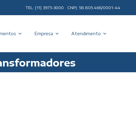
TEL: (11) 3975-3000 CNPJ: 58.805.466/0001-44
mentos
Empresa
Atendimento
Transformadores