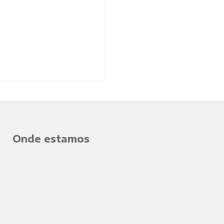
Onde estamos