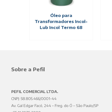
Óleo para
Transformadores Incol-
Lub Incol Termo 68
Sobre a Pefil
PEFIL COMERCIAL LTDA.
CNPJ: 58.805.466/0001-44
Av. Gal Edgar Facó, 244 – Freg. do Ó – São Paulo/SP