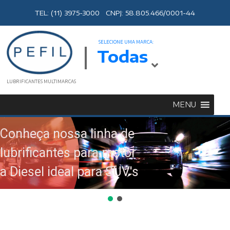
TEL: (11) 3975-3000 CNPJ: 58.805.466/0001-44
SELECIONE UMA MARCA:
Todas
LUBRIFICANTES MULTIMARCAS
MENU
Conheça nossa linha de
lubrificantes para motor
a Diesel ideal para SUV's